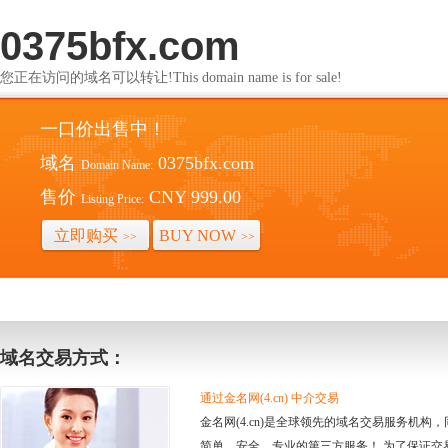
0375bfx.com
您正在访问的域名可以转让!This domain name is for sale!
一口价出售中！
域名
0375bfx.com
Domain Name:
售价
CNY 999.00
Listing Price:
立即购买
BUY NOW
>>
>>
域名交易方式：
通过金名网(4.cn) 中介交易
金名网(4.cn)是全球领先的域名交易服务机
简单、安全、专业的第三方服务！ 为了保证交