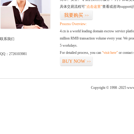
具体交易流程可
“点击这里”
查看或咨询support@
我要购买
>>
Process Overview:
4.cn is a world leading domain escrow service plat
million RMB transaction volume every year. We promi
联系我们
5 workdays.
For detailed process, you can
“visit here”
or contact
QQ：2726103981
BUY NOW
>>
Copyright © 1998 -2025 www